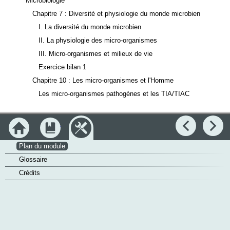
Microbiologie
Chapitre 7 : Diversité et physiologie du monde microbien
I. La diversité du monde microbien
II. La physiologie des micro-organismes
III. Micro-organismes et milieux de vie
Exercice bilan 1
Chapitre 10 : Les micro-organismes et l'Homme
Les micro-organismes pathogènes et les TIA/TIAC
Accueil
Module
Outils
Précédent
Su
Plan du module
Glossaire
Crédits