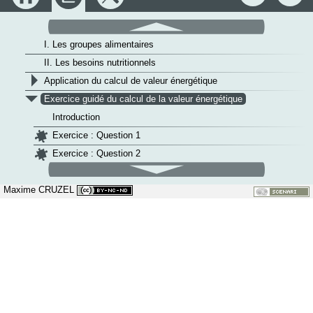
constituants alimentaires
défilement
v
Chapitre 14 : L'équilibre alimentaire
haut
I. Les groupes alimentaires
II. Les besoins nutritionnels
>
Application du calcul de valeur énergétique
v
Exercice guidé du calcul de la valeur énergétique
Introduction
Exercice : Question 1
Exercice : Question 2
défilement
Exercice : Question 3
bas
Maxime CRUZEL
Exercice : Question 4
Exercice : Question 5
III. Les besoins nutritionnels et l'équilibre alimentaire
>
Chapitre 15 : La digestion des aliments et l'absorption intestinale
>
Chapitre 16 : La perception sensorielle des aliments
>
Chapitre 17 : La toxicité des aliments