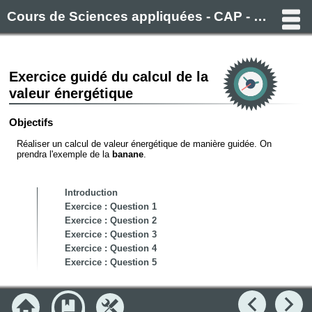
Cours de Sciences appliquées - CAP - Filière alimentaire (Boulanger, Pâtissier, Boucher, Charcutier)
Exercice guidé du calcul de la
valeur énergétique
Objectifs
Réaliser un calcul de valeur énergétique de manière guidée. On
prendra l'exemple de la
banane
.
Introduction
Objectifs
Exercice : Question 1
>
Module : L'hygiène
Exercice : Question 2
Exercice : Question 3
>
Module : Microbiologie
Exercice : Question 4
>
Module : Sciences appliquées aux équipements
Exercice : Question 5
v
Module : Sciences appliquées aux aliments
>
Chapitre 9 : Les constituants et groupes alimentaires
Accueil
Module
Outils
Précédent
Su
>
Chapitre 10 : Les transformations physico-chimiques des