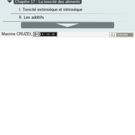
v
Chapitre 17 : La toxicité des aliments
I. Toxicité extrinsèque et intrinsèque
II. Les additifs
défilement
bas
Maxime CRUZEL