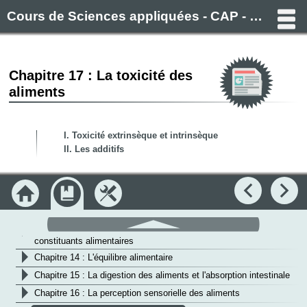
Cours de Sciences appliquées - CAP - Filière alimentaire (Boulanger, Pâtissier, Boucher, Charcutier)
Chapitre 17 : La toxicité des
aliments
Objectifs
I. Toxicité extrinsèque et intrinsèque
>
Module : L'hygiène
II. Les additifs
>
Module : Microbiologie
>
Module : Sciences appliquées aux équipements
Accueil
Module
Outils
v
Module : Sciences appliquées aux aliments
Précédent
Su
>
Chapitre 9 : Les constituants et groupes alimentaires
défilement
haut
>
Chapitre 10 : Les transformations physico-chimiques des
constituants alimentaires
>
Chapitre 14 : L'équilibre alimentaire
>
Chapitre 15 : La digestion des aliments et l'absorption intestinale
>
Chapitre 16 : La perception sensorielle des aliments