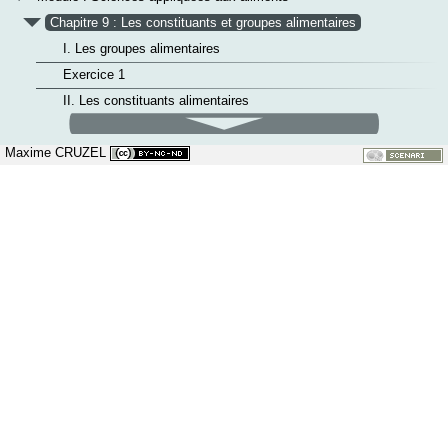
v
Chapitre 9 : Les constituants et groupes alimentaires
I. Les groupes alimentaires
Exercice 1
II. Les constituants alimentaires
défilement
Exercice 2
bas
>
Maxime CRUZEL
Chapitre 10 : Les transformations physico-chimiques des
constituants alimentaires
>
Chapitre 14 : L'équilibre alimentaire
>
Chapitre 15 : La digestion des aliments et l'absorption intestinale
>
Chapitre 16 : La perception sensorielle des aliments
>
Chapitre 17 : La toxicité des aliments