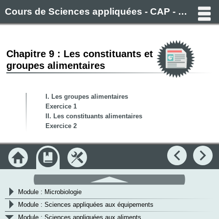
Cours de Sciences appliquées - CAP - Filière alimentaire (Boulanger, Pâtissier, Boucher, Charcutier)
Chapitre 9 : Les constituants et
groupes alimentaires
I. Les groupes alimentaires
Exercice 1
II. Les constituants alimentaires
Exercice 2
Accueil
Module
Outils
Précédent
Su
Objectifs
défilement
>
Module : L'hygiène
haut
>
Module : Microbiologie
>
Module : Sciences appliquées aux équipements
v
Module : Sciences appliquées aux aliments