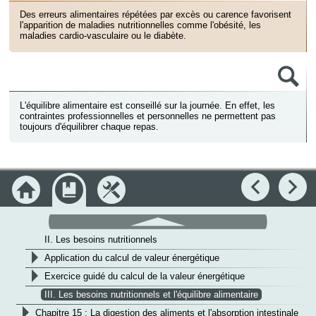
Des erreurs alimentaires répétées par excès ou carence favorisent
l'apparition de maladies nutritionnelles comme l'obésité, les
maladies cardio-vasculaire ou le diabète.
Objectifs
>
Module : L'hygiène
>
Module : Microbiologie
L'équilibre alimentaire est conseillé sur la journée. En effet, les
contraintes professionnelles et personnelles ne permettent pas
>
Module : Sciences appliquées aux équipements
toujours d'équilibrer chaque repas.
v
Module : Sciences appliquées aux aliments
>
Chapitre 9 : Les constituants et groupes alimentaires
>
Chapitre 10 : Les transformations physico-chimiques des
Accueil
Module
Outils
constituants alimentaires
Précédent
Su
v
Chapitre 14 : L'équilibre alimentaire
défilement
I. Les groupes alimentaires
haut
II. Les besoins nutritionnels
>
Application du calcul de valeur énergétique
>
Exercice guidé du calcul de la valeur énergétique
III. Les besoins nutritionnels et l'équilibre alimentaire
>
Chapitre 15 : La digestion des aliments et l'absorption intestinale