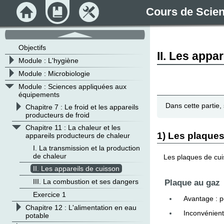
Accueil
Module
Outils
Cours de Scienc
défilement
haut
Objectifs
II. Les appa
>
Module : L'hygiène
>
Module : Microbiologie
v
Module : Sciences appliquées aux
équipements
Dans cette partie,
>
Chapitre 7 : Le froid et les appareils
producteurs de froid
v
Chapitre 11 : La chaleur et les
1) Les plaque
appareils producteurs de chaleur
I. La transmission et la production
de chaleur
Les plaques de cui
II. Les appareils de cuisson
III. La combustion et ses dangers
Plaque au gaz
Exercice 1
Avantage : p
>
Chapitre 12 : L'alimentation en eau
Inconvénient
potable