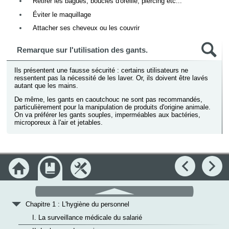
Retirer les bagues, boucles d'oreille, piercing etc...
Éviter le maquillage
Attacher ses cheveux ou les couvrir
Remarque sur l'utilisation des gants.
Ils présentent une fausse sécurité : certains utilisateurs ne
ressentent pas la nécessité de les laver. Or, ils doivent être lavés
autant que les mains.
De même, les gants en caoutchouc ne sont pas recommandés,
particulièrement pour la manipulation de produits d'origine animale.
On va préférer les gants souples, imperméables aux bactéries,
microporeux à l'air et jetables.
Accueil
Module
Outils
Précédent
Su
Objectifs
défilement
v
Module : L'hygiène
haut
v
Chapitre 1 : L'hygiène du personnel
I. La surveillance médicale du salarié