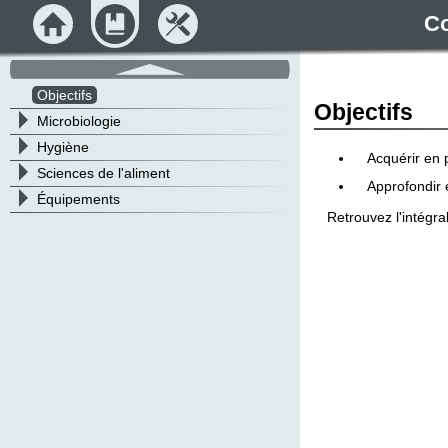
Accueil
Module
Outils
Co
défilement
haut
Objectifs
Objectifs
>
Microbiologie
>
Hygiène
Acquérir en 
>
Sciences de l'aliment
Approfondir 
>
Équipements
Retrouvez l'intégra